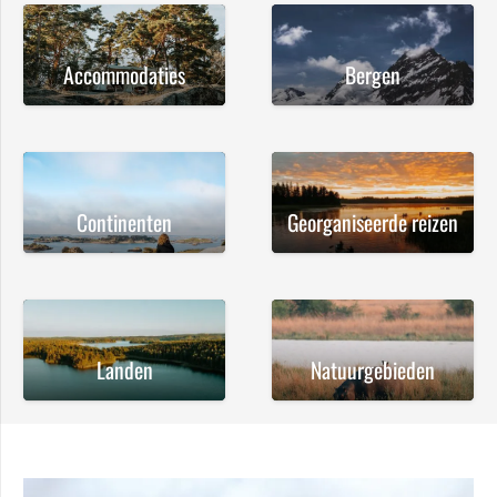
Accommodaties
Bergen
Continenten
Georganiseerde reizen
Landen
Natuurgebieden