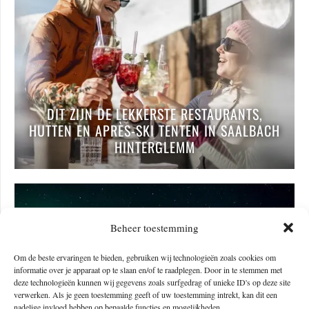
DIT ZIJN DE LEKKERSTE RESTAURANTS,
HUTTEN EN APRÈS-SKI TENTEN IN SAALBACH
HINTERGLEMM
Beheer toestemming
Om de beste ervaringen te bieden, gebruiken wij technologieën zoals cookies om
informatie over je apparaat op te slaan en/of te raadplegen. Door in te stemmen met
deze technologieën kunnen wij gegevens zoals surfgedrag of unieke ID's op deze site
verwerken. Als je geen toestemming geeft of uw toestemming intrekt, kan dit een
nadelige invloed hebben op bepaalde functies en mogelijkheden.