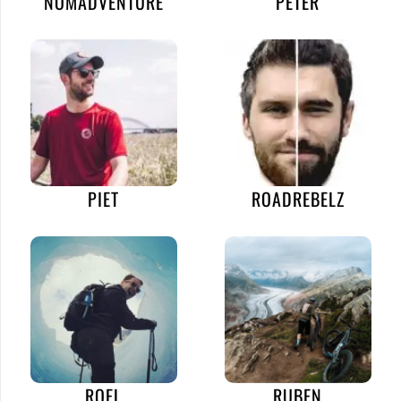
NOMADVENTURE
PETER
PIET
ROADREBELZ
ROEL
RUBEN