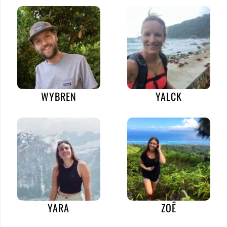
WYBREN
YALCK
YARA
ZOË