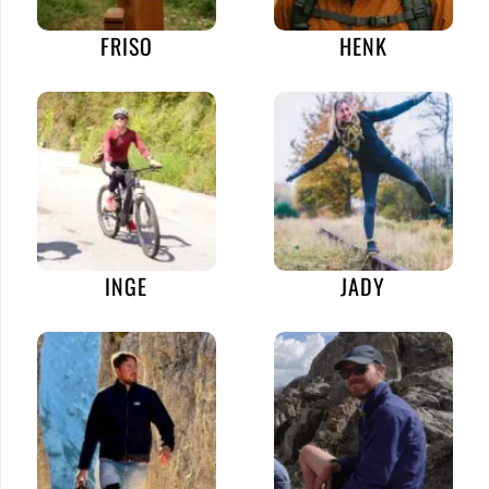
FRISO
HENK
INGE
JADY