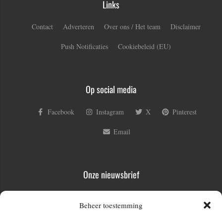
Links
Contact
Adverteren
Over ons / Het team
Disclaimer
Push Notificaties
Cookiebeleid (EU)
Op social media
Facebook
Instagram
X
Pinterest
Email
Onze nieuwsbrief
Voornaam
Beheer toestemming