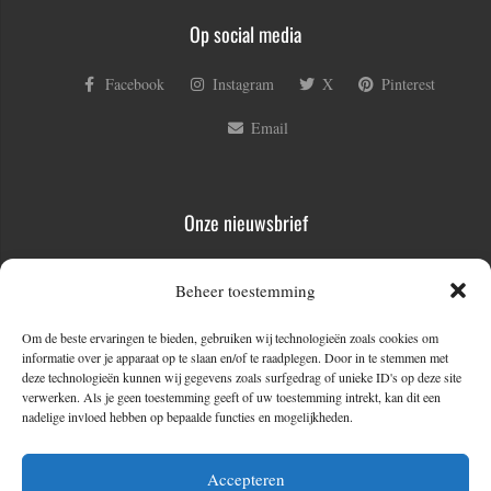
Op social media
Facebook
Instagram
X
Pinterest
Email
Onze nieuwsbrief
Voornaam
Beheer toestemming
Om de beste ervaringen te bieden, gebruiken wij technologieën zoals cookies om
informatie over je apparaat op te slaan en/of te raadplegen. Door in te stemmen met
E-mail
*
deze technologieën kunnen wij gegevens zoals surfgedrag of unieke ID's op deze site
verwerken. Als je geen toestemming geeft of uw toestemming intrekt, kan dit een
nadelige invloed hebben op bepaalde functies en mogelijkheden.
Accepteren