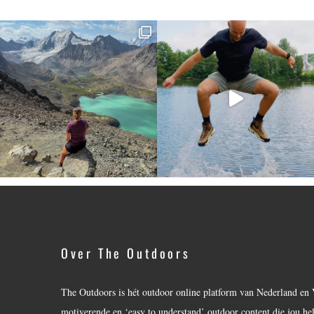
Over The Outdoors
The Outdoors is hét outdoor online platform van Nederland en 
motiverende en ‘easy to understand’ outdoor content die jou he