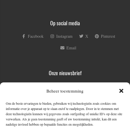
Op social media
Facebook
Instagram
X
Pinterest
Email
Onze nieuwsbrief
Voornaam
Beheer toestemming
Om de beste ervaringen te bieden, gebruiken wij technologieën zoals cookies om
informatie over je apparaat op te slaan en/of te raadplegen. Door in te stemmen met
E-mail
*
deze technologieën kunnen wij gegevens zoals surfgedrag of unieke ID's op deze site
verwerken. Als je geen toestemming geeft of uw toestemming intrekt, kan dit een
nadelige invloed hebben op bepaalde functies en mogelijkheden.