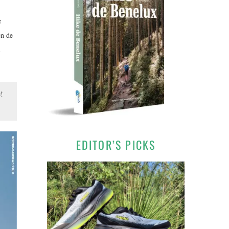
e
en de
n
!
EDITOR’S PICKS