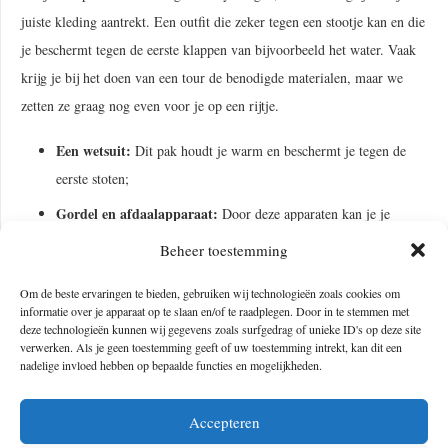
juiste kleding aantrekt. Een outfit die zeker tegen een stootje kan en die
je beschermt tegen de eerste klappen van bijvoorbeeld het water. Vaak
krijg je bij het doen van een tour de benodigde materialen, maar we
zetten ze graag nog even voor je op een rijtje.
Een wetsuit:
Dit pak houdt je warm en beschermt je tegen de
eerste stoten;
Gordel en afdaalapparaat:
Door deze apparaten kan je je
verplaatsen naar beneden. Wel is het belangrijk om hierbij een
Beheer toestemming
touw te hebben;
Om de beste ervaringen te bieden, gebruiken wij technologieën zoals cookies om
Een helm:
Deze beschermt je als je valt en vangt de eerste
informatie over je apparaat op te slaan en/of te raadplegen. Door in te stemmen met
deze technologieën kunnen wij gegevens zoals surfgedrag of unieke ID's op deze site
klappen op. Echt onmisbaar als je gaat canyoningen;
verwerken. Als je geen toestemming geeft of uw toestemming intrekt, kan dit een
nadelige invloed hebben op bepaalde functies en mogelijkheden.
Een paar stevige schoenen:
Deze beschermen je voeten en zolen
als je bijvoorbeeld aan het klimmen bent. Het is mogelijk om hier
Accepteren
speciale canyoning-schoenen voor te gebruiken. De schoenen