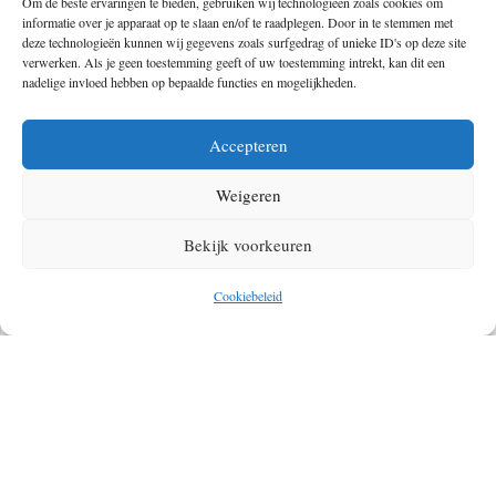
Om de beste ervaringen te bieden, gebruiken wij technologieën zoals cookies om
Mid: 120 lumen / 810 minuten
informatie over je apparaat op te slaan en/of te raadplegen. Door in te stemmen met
deze technologieën kunnen wij gegevens zoals surfgedrag of unieke ID's op deze site
Low: 30 lumen / 55 uur
verwerken. Als je geen toestemming geeft of uw toestemming intrekt, kan dit een
nadelige invloed hebben op bepaalde functies en mogelijkheden.
Moonlight: 5 lumen / 9 dagen
Verkrijgbaar
Accepteren
Weigeren
De Olight Baton Pro is verkrijgbaar in de kleuren zwart, blauw, desert
of titanium. Je vindt de oplaadbare zaklamp voor een adviesprijs van
€
Bekijk voorkeuren
89
in vrijwel elke outdoorwinkel. Hij wordt geleverd met batterij,
oplaadkabel, hoesje én vijf jaar garantie.
Cookiebeleid