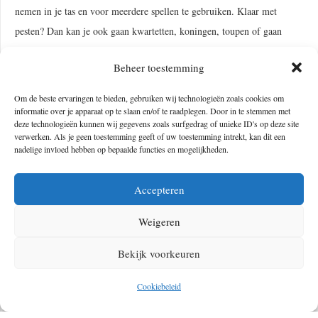
nemen in je tas en voor meerdere spellen te gebruiken. Klaar met
pesten? Dan kan je ook gaan kwartetten, koningen, toupen of gaan
solitaire met dezelfde stok kaarten.
Beheer toestemming
30 seconds
Om de beste ervaringen te bieden, gebruiken wij technologieën zoals cookies om
informatie over je apparaat op te slaan en/of te raadplegen. Door in te stemmen met
Misschien is de hele doos meenemen naar het park niet heel handig,
deze technologieën kunnen wij gegevens zoals surfgedrag of unieke ID's op deze site
verwerken. Als je geen toestemming geeft of uw toestemming intrekt, kan dit een
maar je kan natuurlijk altijd alleen de kaarten gebruiken. Probeer zo
nadelige invloed hebben op bepaalde functies en mogelijkheden.
veel mogelijk te raden in 30 seconden. Zeker gezellig met meerdere
mensen, onder het genot van een drankje. Even helemaal de gekke kant
Accepteren
opgaan? Je kan 30 seconds ook omtoveren tot het uitbeelden van de
kaarten. Een supersnel maar superleuk spel!
Weigeren
UNO
Bekijk voorkeuren
Een makkelijk maar leuk spel om te spelen! De kaarten vertellen je wat
Cookiebeleid
je moet doen, waardoor het heel goed te leren is. Handig mee te nemen