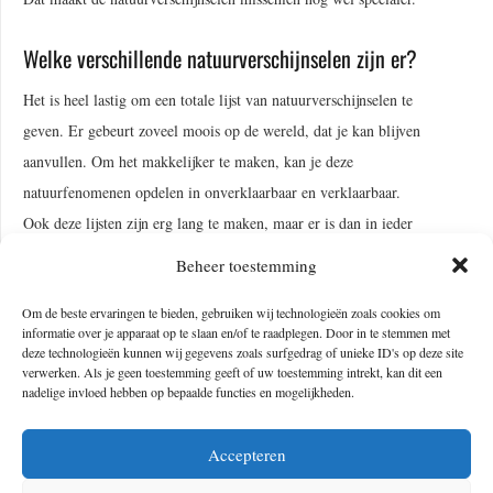
Welke verschillende natuurverschijnselen zijn er?
Het is heel lastig om een totale lijst van natuurverschijnselen te
geven. Er gebeurt zoveel moois op de wereld, dat je kan blijven
aanvullen. Om het makkelijker te maken, kan je deze
natuurfenomenen opdelen in onverklaarbaar en verklaarbaar.
Ook deze lijsten zijn erg lang te maken, maar er is dan in ieder
geval een leidraad tot wat iets behoort. Wat je misschien niet
Beheer toestemming
verwacht, is dat
zonsopkomsten
en seizoenen ook tot
Om de beste ervaringen te bieden, gebruiken wij technologieën zoals cookies om
natuurverschijnselen behoren. Hier hebben wij ook geen invloed
informatie over je apparaat op te slaan en/of te raadplegen. Door in te stemmen met
op. Ze komen wat vaker voor dan bijvoorbeeld een
deze technologieën kunnen wij gegevens zoals surfgedrag of unieke ID's op deze site
verwerken. Als je geen toestemming geeft of uw toestemming intrekt, kan dit een
vulkaanuitbarsting, maar worden door de natuur veroorzaakt.
nadelige invloed hebben op bepaalde functies en mogelijkheden.
Verklaarbare fenomenen
Accepteren
Verklaarbare natuurverschijnselen zijn de verschijnselen die te