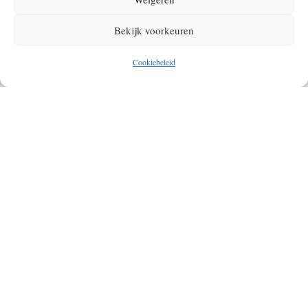
ONTDEKKINGSREIZIGERS
Bekijk voorkeuren
Cookiebeleid
ADIDAS TERREX INFINITE TRAILS: ALLES WAT
JE ALS TRAILRUNNER WENST