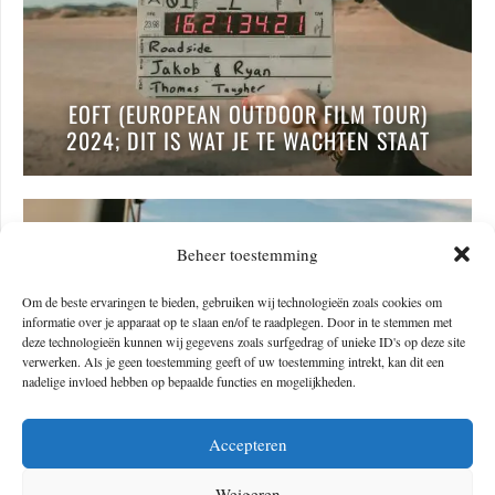
EOFT (EUROPEAN OUTDOOR FILM TOUR)
2024; DIT IS WAT JE TE WACHTEN STAAT
Beheer toestemming
Om de beste ervaringen te bieden, gebruiken wij technologieën zoals cookies om
informatie over je apparaat op te slaan en/of te raadplegen. Door in te stemmen met
deze technologieën kunnen wij gegevens zoals surfgedrag of unieke ID's op deze site
verwerken. Als je geen toestemming geeft of uw toestemming intrekt, kan dit een
nadelige invloed hebben op bepaalde functies en mogelijkheden.
‘MINI EXPEDITIES IN EUROPA’; EEN
Accepteren
INSPIRATIEGIDS VOOR MODERNE
Weigeren