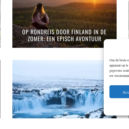
OP RONDREIS DOOR FINLAND IN DE
ZOMER: EEN EPISCH AVONTUUR
Om de beste er
apparaat op te
gegevens zoals
uw toestemming
Acc
ARCTIC TRAVEL: ONTDEK NOORD-
IJSLAND IN DE WINTER