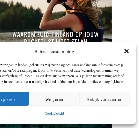
WAAROM ZUID-FINLAND OP JOUW
BUCKETLIST MOET STAAN
Beheer toestemming
varingen te bieden, gebruiken wij technologieën zoals cookies om informatie over je
 slaan en/of te raadplegen. Door in te stemmen met deze technologieën kunnen wij
 surfgedrag of unieke ID's op deze site verwerken. Als je geen toestemming geeft of
 intrekt, kan dit een nadelige invloed hebben op bepaalde functies en mogelijkheden.
epteren
Weigeren
Bekijk voorkeuren
Cookiebeleid
HET POOLLICHT BEWONDEREN DOE JE
TIJDENS ÉÉN VAN DEZE REIZEN