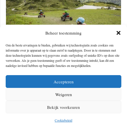
Beheer toestemming
Om de beste ervaringen te bieden, gebruiken wij technologieën zoals cookies om
informatie over je apparaat op te slaan en/of te raadplegen. Door in te stemmen met
deze technologieën kunnen wij gegevens zoals surfgedrag of unieke ID's op deze site
verwerken. Als je geen toestemming geeft of uw toestemming intrekt, kan dit een
#3 Lucky Flitzer in Flachau
nadelige invloed hebben op bepaalde functies en mogelijkheden.
In Flachau vind je een van de leukste outdooractiviteiten van het
Accepteren
SalzburgerLand. De
Lucky Flitzer
staat namelijk garant voor plezier
Weigeren
voor de hele familie. Over een lengte van liefst 1.100 meter zoef je
over deze rodelbaan naar beneden. Het parcours is ontzettend
Bekijk voorkeuren
afwisselend en bestaat uit een combinatie van snelle stukken,
uitdagende bochten en zelfs twee
jumps
.
Cookiebeleid