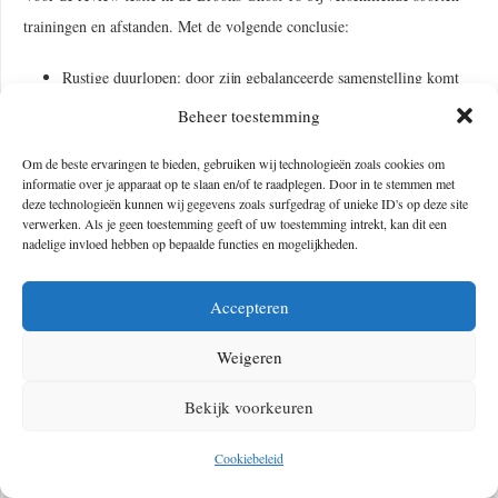
trainingen en afstanden. Met de volgende conclusie:
Rustige duurlopen: door zijn gebalanceerde samenstelling komt
de Ghost 18 tijdens rustige trainingen en duurlopen uitstekend uit
Beheer toestemming
de verf. Zoals eerder gezegd, met zachte landingen zonder
Om de beste ervaringen te bieden, gebruiken wij technologieën zoals cookies om
sponsachtig gevoel. De schoen blijft voorspelbaar en stabiel, wat
informatie over je apparaat op te slaan en/of te raadplegen. Door in te stemmen met
fijn is als je benen langzaam vermoeid raken. Dat kan je zomaar
deze technologieën kunnen wij gegevens zoals surfgedrag of unieke ID's op deze site
verwerken. Als je geen toestemming geeft of uw toestemming intrekt, kan dit een
eens een verzwikte enkel besparen.
nadelige invloed hebben op bepaalde functies en mogelijkheden.
Intervaltrainingen: als allrounder kun je op de Ghost 18 prima
een intervaltraining afwerken, maar daarvoor zou het niet mijn
Accepteren
eerste keuze zijn. Je voelt tijdens het versnellen wel de soepele
Weigeren
afwikkeling, maar niet de energieteruggave van een echt snelle
schoen zoals de Hyperion.
Bekijk voorkeuren
Lange afstanden: op de langere stukken doet de Ghost waar hij
Cookiebeleid
het beste in is. Van begin tot eind ervaar je een comfortabele
demping, waarbij de binnenschoen je voet goed op z’n plek