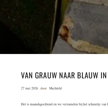
VAN GRAUW NAAR BLAUW IN 
27 mei 2026
door
Mechteld
Het is maandagochtend en we verzamelen bij het schuurtje van R