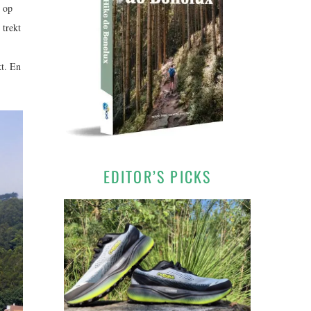
s op
 trekt
kt. En
EDITOR’S PICKS