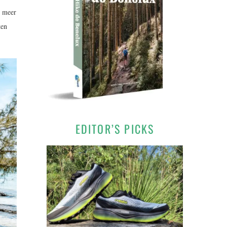
l meer
ten
EDITOR’S PICKS