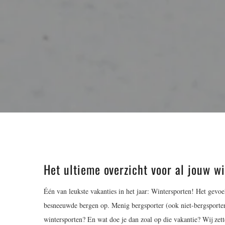
Het ultieme overzicht voor al jouw w
Één van leukste vakanties in het jaar: Wintersporten! Het gevoe
besneeuwde bergen op. Menig bergsporter (ook niet-bergsporter
wintersporten? En wat doe je dan zoal op die vakantie? Wij zette