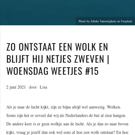
Photo by Jelleke Vanooteghem on Unsplash
ZO ONTSTAAT EEN WOLK EN
BLIJFT HIJ NETJES ZWEVEN |
WOENSDAG WEETJES #15
2 juni 2021
door
Lisa
Als je naar de lucht kijkt, zijn ze bijna altijd wel aanwezig. Wolken.
Soms zijn het er zoveel dat wij als Nederlanders de bui al zien hangen.
De andere keer is er geen wolkje aan de lucht. Als je dan zo naar boven
kijkt, vraag je jezelf dan ook wel eens af hoe een wolk ontstaat? En hoe