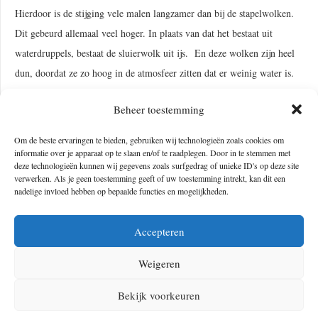
Hierdoor is de stijging vele malen langzamer dan bij de stapelwolken.
Dit gebeurd allemaal veel hoger. In plaats van dat het bestaat uit
waterdruppels, bestaat de sluierwolk uit ijs. En deze wolken zijn heel
dun, doordat ze zo hoog in de atmosfeer zitten dat er weinig water is.
Zo dan is eindelijk het raadsel van de wolk opgelost!
Beheer toestemming
Om de beste ervaringen te bieden, gebruiken wij technologieën zoals cookies om
informatie over je apparaat op te slaan en/of te raadplegen. Door in te stemmen met
deze technologieën kunnen wij gegevens zoals surfgedrag of unieke ID's op deze site
verwerken. Als je geen toestemming geeft of uw toestemming intrekt, kan dit een
nadelige invloed hebben op bepaalde functies en mogelijkheden.
Accepteren
Weigeren
Bekijk voorkeuren