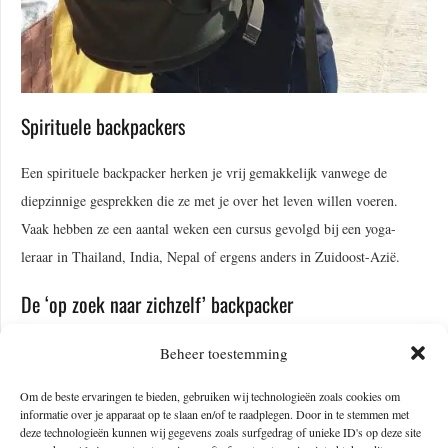
Spirituele backpackers
Een spirituele backpacker herken je vrij gemakkelijk vanwege de
diepzinnige gesprekken die ze met je over het leven willen voeren.
Vaak hebben ze een aantal weken een cursus gevolgd bij een yoga-
leraar in Thailand, India, Nepal of ergens anders in Zuidoost-Azië.
De ‘op zoek naar zichzelf’ backpacker
Backpackers die op zoek zijn naar hun eigen ik lijken erg op de
Beheer toestemming
spirituele backpackers. Het verschil is dat dit type backpacker probeert
Om de beste ervaringen te bieden, gebruiken wij technologieën zoals cookies om
zichzelf tot het uiterste te pushen door andere dingen uit te proberen.
informatie over je apparaat op te slaan en/of te raadplegen. Door in te stemmen met
deze technologieën kunnen wij gegevens zoals surfgedrag of unieke ID's op deze site
Zoals minder eten dan ze gewend zijn of dingen doen buiten hun