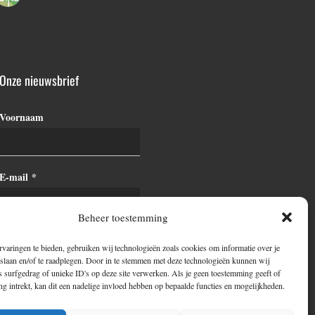
Onze nieuwsbrief
Voornaam
E-mail
*
Beheer toestemming
varingen te bieden, gebruiken wij technologieën zoals cookies om informatie over je
 slaan en/of te raadplegen. Door in te stemmen met deze technologieën kunnen wij
 surfgedrag of unieke ID's op deze site verwerken. Als je geen toestemming geeft of
 intrekt, kan dit een nadelige invloed hebben op bepaalde functies en mogelijkheden.