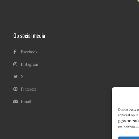
Op social media
Facebook
Instagram
X
Pinterest
Email
Om de beste er
apparaat op te
gegevens zoals
uw toestemming