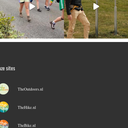
ze sites
TheOutdoors.nl
TheHike.nl
TheBike.nl