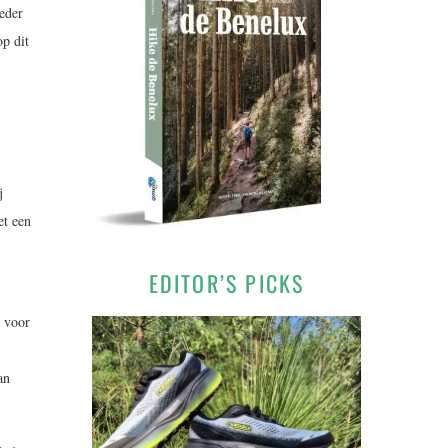
ieder
op dit
j
et een
EDITOR’S PICKS
n voor
an