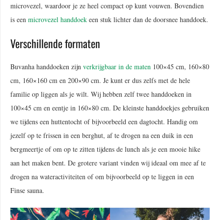
microvezel, waardoor je ze heel compact op kunt vouwen. Bovendien
is een
microvezel handdoek
een stuk lichter dan de doorsnee handdoek.
Verschillende formaten
Buvanha handdoeken zijn
verkrijgbaar in de maten
100×45 cm, 160×80
cm, 160×160 cm en 200×90 cm. Je kunt er dus zelfs met de hele
familie op liggen als je wilt. Wij hebben zelf twee handdoeken in
100×45 cm en eentje in 160×80 cm. De kleinste handdoekjes gebruiken
we tijdens een huttentocht of bijvoorbeeld een dagtocht. Handig om
jezelf op te frissen in een berghut, af te drogen na een duik in een
bergmeertje of om op te zitten tijdens de lunch als je een mooie hike
aan het maken bent. De grotere variant vinden wij ideaal om mee af te
drogen na wateractiviteiten of om bijvoorbeeld op te liggen in een
Finse sauna.