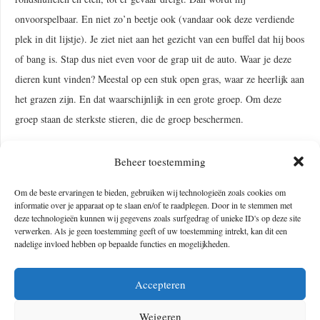
onvoorspelbaar. En niet zo’n beetje ook (vandaar ook deze verdiende
plek in dit lijstje). Je ziet niet aan het gezicht van een buffel dat hij boos
of bang is. Stap dus niet even voor de grap uit de auto. Waar je deze
dieren kunt vinden? Meestal op een stuk open gras, waar ze heerlijk aan
het grazen zijn. En dat waarschijnlijk in een grote groep. Om deze
groep staan de sterkste stieren, die de groep beschermen.
Beheer toestemming
Om de beste ervaringen te bieden, gebruiken wij technologieën zoals cookies om
informatie over je apparaat op te slaan en/of te raadplegen. Door in te stemmen met
deze technologieën kunnen wij gegevens zoals surfgedrag of unieke ID's op deze site
verwerken. Als je geen toestemming geeft of uw toestemming intrekt, kan dit een
nadelige invloed hebben op bepaalde functies en mogelijkheden.
Foto’s door Lisa
Accepteren
De neushoorn
Weigeren