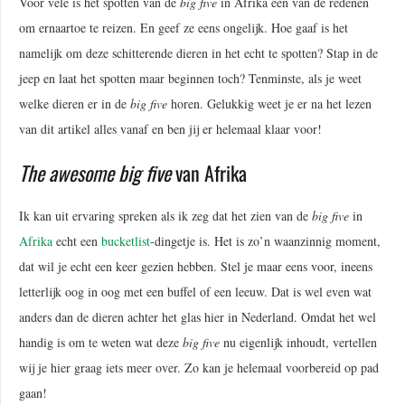
Voor vele is het spotten van de
big five
in Afrika één van de redenen
om ernaartoe te reizen. En geef ze eens ongelijk. Hoe gaaf is het
namelijk om deze schitterende dieren in het echt te spotten? Stap in de
jeep en laat het spotten maar beginnen toch? Tenminste, als je weet
welke dieren er in de
big five
horen. Gelukkig weet je er na het lezen
van dit artikel alles vanaf en ben jij er helemaal klaar voor!
The awesome big five
van Afrika
Ik kan uit ervaring spreken als ik zeg dat het zien van de
big five
in
Afrika
echt een
bucketlist
-dingetje is. Het is zo’n waanzinnig moment,
dat wil je echt een keer gezien hebben. Stel je maar eens voor, ineens
letterlijk oog in oog met een buffel of een leeuw. Dat is wel even wat
anders dan de dieren achter het glas hier in Nederland. Omdat het wel
handig is om te weten wat deze
big five
nu eigenlijk inhoudt, vertellen
wij je hier graag iets meer over. Zo kan je helemaal voorbereid op pad
gaan!