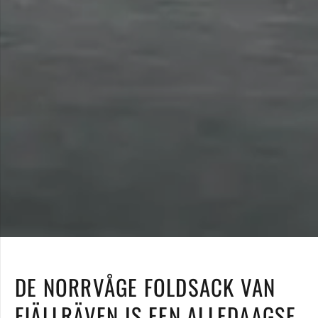
DE NORRVÅGE FOLDSACK VAN
FJÄLLRÄVEN IS EEN ALLEDAAGSE