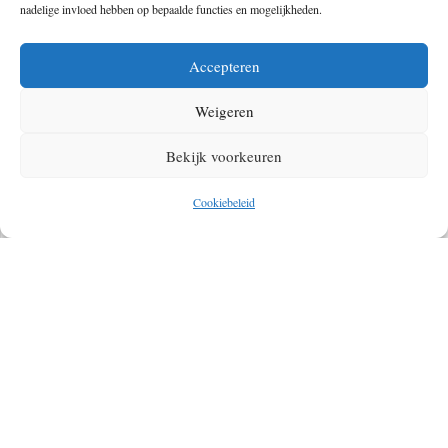
nadelige invloed hebben op bepaalde functies en mogelijkheden.
Hoe mooi we de tas ook vinden, het draagsysteem vinden we erg
Accepteren
belangrijk, zeker voor een dagelijkse rugzak. De Norrvåge Foldsack
heeft twee banden die licht gewatteerd zijn. Dit zorgt voor een
Weigeren
comfortabele fit op je rug. De tas beschikt over luxe metalen
schuifgespen voor de lengte van de schouderbanden. Deze geven niet
Bekijk voorkeuren
alleen een luxe uitstraling, maar zorgen ook voor het vertrouwen dat
Cookiebeleid
deze lang mee gaan.
Al met al zijn we erg enthousiast over de Norrvåge Foldsack van
Fjällräven. Deze dagelijkse topper is er een waarmee je gezien wilt
worden. Zeker wanneer je kijkt hoe uniek deze is ten opzichte van de
concurrentie. De rugtas is bij verschillende winkels te verkrijgen voor
een adviesprijs van €179.
KOOP HIER DE NORRVAGE COLLECTIE!