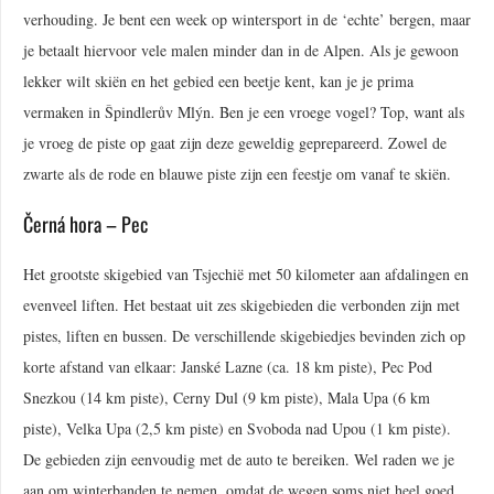
verhouding. Je bent een week op wintersport in de ‘echte’ bergen, maar
je betaalt hiervoor vele malen minder dan in de Alpen. Als je gewoon
lekker wilt skiën en het gebied een beetje kent, kan je je prima
vermaken in Špindlerův Mlýn. Ben je een vroege vogel? Top, want als
je vroeg de piste op gaat zijn deze geweldig geprepareerd. Zowel de
zwarte als de rode en blauwe piste zijn een feestje om vanaf te skiën.
Černá hora – Pec
Het grootste skigebied van Tsjechië met 50 kilometer aan afdalingen en
evenveel liften. Het bestaat uit zes skigebieden die verbonden zijn met
pistes, liften en bussen. De verschillende skigebiedjes bevinden zich op
korte afstand van elkaar: Janské Lazne (ca. 18 km piste), Pec Pod
Snezkou (14 km piste), Cerny Dul (9 km piste), Mala Upa (6 km
piste), Velka Upa (2,5 km piste) en Svoboda nad Upou (1 km piste).
De gebieden zijn eenvoudig met de auto te bereiken. Wel raden we je
aan om winterbanden te nemen, omdat de wegen soms niet heel goed