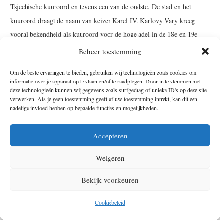
Tsjechische kuuroord en tevens een van de oudste. De stad en het
kuuroord draagt de naam van keizer Karel IV. Karlovy Vary kreeg
vooral bekendheid als kuuroord voor de hoge adel in de 18e en 19e
eeuw. Sinds 2021 staat het kuuroord op de UNESCO-
Beheer toestemming
Werelderfgoedlijst als onderdeel van de Historische kuuroorden van
Om de beste ervaringen te bieden, gebruiken wij technologieën zoals cookies om
Europa.
informatie over je apparaat op te slaan en/of te raadplegen. Door in te stemmen met
deze technologieën kunnen wij gegevens zoals surfgedrag of unieke ID's op deze site
verwerken. Als je geen toestemming geeft of uw toestemming intrekt, kan dit een
nadelige invloed hebben op bepaalde functies en mogelijkheden.
Accepteren
Weigeren
Bekijk voorkeuren
Cookiebeleid