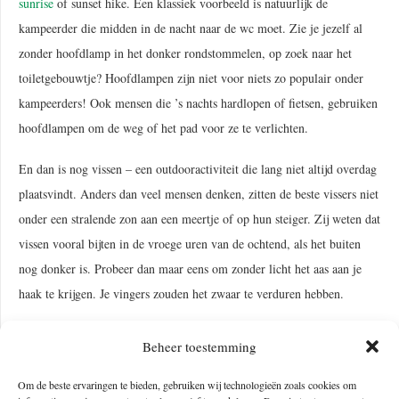
sunrise
of sunset hike. Een klassiek voorbeeld is natuurlijk de
kampeerder die midden in de nacht naar de wc moet. Zie je jezelf al
zonder hoofdlamp in het donker rondstommelen, op zoek naar het
toiletgebouwtje? Hoofdlampen zijn niet voor niets zo populair onder
kampeerders! Ook mensen die ’s nachts hardlopen of fietsen, gebruiken
hoofdlampen om de weg of het pad voor ze te verlichten.
En dan is nog vissen – een outdooractiviteit die lang niet altijd overdag
plaatsvindt. Anders dan veel mensen denken, zitten de beste vissers niet
onder een stralende zon aan een meertje of op hun steiger. Zij weten dat
vissen vooral bijten in de vroege uren van de ochtend, als het buiten
nog donker is. Probeer dan maar eens om zonder licht het aas aan je
haak te krijgen. Je vingers zouden het zwaar te verduren hebben.
Het is duidelijk dat een hoofdlampje uiterst nuttig is voor
Beheer toestemming
outdoorrecreatie in het donker. Maar hoe zit het met professioneel
gebruik?
Om de beste ervaringen te bieden, gebruiken wij technologieën zoals cookies om