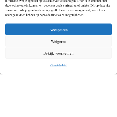
informatie over je apparaat op te slaan en/of te raadplegen. Door in te stemmen met
deze technologieën kunnen wij gegevens zoals surfgedrag of unieke ID's op deze site
verwerken. Als je geen toestemming geeft of uw toestemming intrekt, kan dit een
nadelige invloed hebben op bepaalde functies en mogelijkheden.
Accepteren
Weigeren
Bekijk voorkeuren
Cookiebeleid
Overige dagelijkse toepassingen
Klussen in huis en stroomstoringen