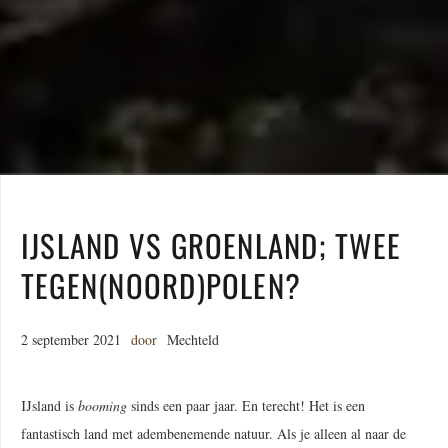
IJSLAND VS GROENLAND; TWEE
TEGEN(NOORD)POLEN?
2 september 2021
door
Mechteld
IJsland is
booming
sinds een paar jaar. En terecht! Het is een
fantastisch land met adembenemende natuur. Als je alleen al naar de