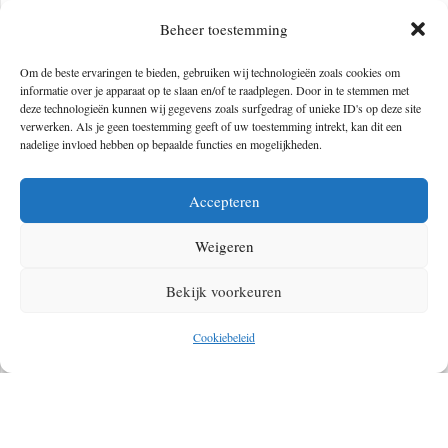
alle gletsjers en ijsschotsen. Gelukkig kun je de landen ook perfect
Beheer toestemming
combineren. Groenland is namelijk letterlijk maar een vlucht
Om de beste ervaringen te bieden, gebruiken wij technologieën zoals cookies om
verwijderd van IJsland. Dus ben jij een avonturier die op zoek is naar
informatie over je apparaat op te slaan en/of te raadplegen. Door in te stemmen met
deze technologieën kunnen wij gegevens zoals surfgedrag of unieke ID's op deze site
een rauw, ongerept, wild land? Overweeg dan ook zeker Groenland
verwerken. Als je geen toestemming geeft of uw toestemming intrekt, kan dit een
eens.
nadelige invloed hebben op bepaalde functies en mogelijkheden.
Nog een laatste puntje ter promotie van Groenland: met een
Accepteren
oppervlakte van 2,17 miljoen vierkante kilometer heeft Groenland zijn
gasten heel wat ruimte te bieden. En gasten zijn er niet zoveel. Dus
Weigeren
mocht je nog op zoek zijn naar een bestemming waar je drukte kunt
Bekijk voorkeuren
vermijden en voldoende afstand nemen, dan zit je goed in Groenland.
Cookiebeleid