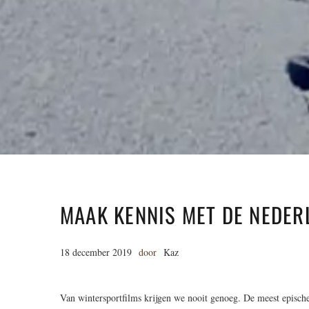
MAAK KENNIS MET DE NEDERL
18 december 2019
door
Kaz
Van wintersportfilms krijgen we nooit genoeg. De meest episch