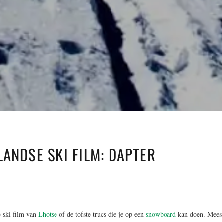
ANDSE SKI FILM: DAPTER
e ski film van
Lhotse
of de tofste trucs die je op een
snowboard
kan doen. Mees