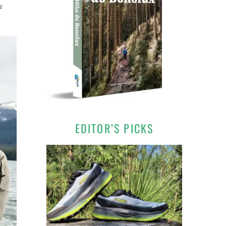
e
EDITOR’S PICKS