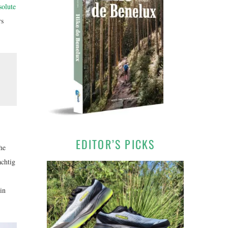
solute
rs
EDITOR’S PICKS
he
achtig
in