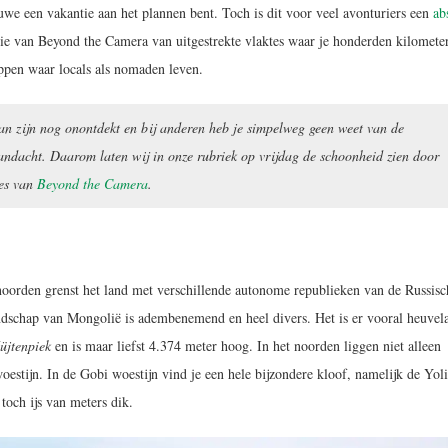
uwe een vakantie aan het plannen bent. Toch is dit voor veel avonturiers een
ab
itie van Beyond the Camera van uitgestrekte vlaktes waar je honderden kilomete
pen waar locals als nomaden leven.
van zijn nog onontdekt en bij anderen heb je simpelweg geen weet van de
ndacht. Daarom laten wij in onze rubriek op vrijdag de schoonheid zien door
ies van
Beyond the Camera
.
t noorden grenst het land met verschillende autonome republieken van de Russisc
andschap van Mongolië is adembenemend en heel divers. Het is er vooral heuvel
üjtenpiek
en is maar liefst 4.374 meter hoog. In het noorden liggen niet alleen
estijn. In de Gobi woestijn vind je een hele bijzondere kloof, namelijk de Yoli
toch ijs van meters dik.