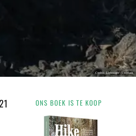
Credtis: Lightscape - Unsplash
21
ONS BOEK IS TE KOOP