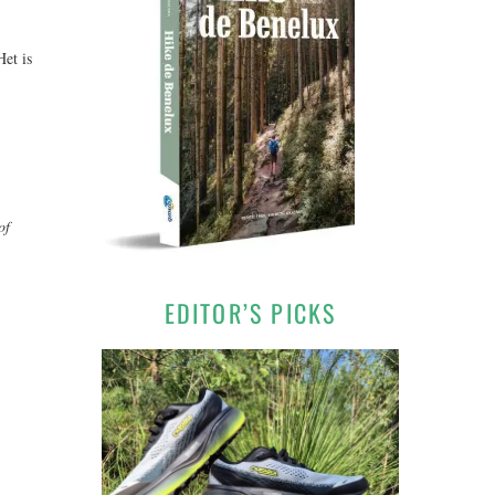
Het is
of
.
EDITOR’S PICKS