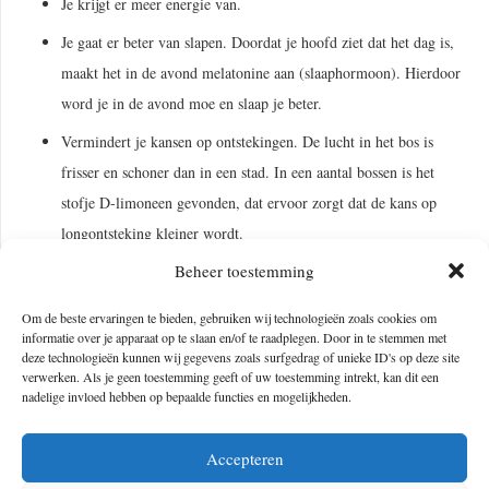
Je krijgt er meer energie van.
Je gaat er beter van slapen. Doordat je hoofd ziet dat het dag is,
maakt het in de avond melatonine aan (slaaphormoon). Hierdoor
word je in de avond moe en slaap je beter.
Vermindert je kansen op ontstekingen. De lucht in het bos is
frisser en schoner dan in een stad. In een aantal bossen is het
stofje D-limoneen gevonden, dat ervoor zorgt dat de kans op
longontsteking kleiner wordt.
Beheer toestemming
Het geeft je nieuwe inspiratie. Doordat je de ruimte krijgt om na
te denken, krijgen je hersenen de ruimte om nieuwe dingen te
Om de beste ervaringen te bieden, gebruiken wij technologieën zoals cookies om
verzinnen. Tegelijkertijd stimuleer je hiermee je creativiteit. Een
informatie over je apparaat op te slaan en/of te raadplegen. Door in te stemmen met
deze technologieën kunnen wij gegevens zoals surfgedrag of unieke ID's op deze site
win-win situatie.
verwerken. Als je geen toestemming geeft of uw toestemming intrekt, kan dit een
nadelige invloed hebben op bepaalde functies en mogelijkheden.
De natuur zorgt voor rust. Waardoor jij je ook meer ontspannen
voelt. Heerlijk toch?
Accepteren
Het buitengevoel naar binnen halen