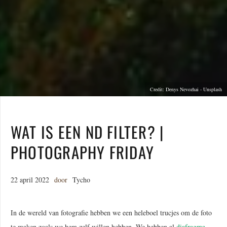
Credit: Denys Nevozhai - Unsplash
WAT IS EEN ND FILTER? |
PHOTOGRAPHY FRIDAY
22 april 2022
door
Tycho
In de wereld van fotografie hebben we een heleboel trucjes om de foto
te maken zoals we hem zelf willen hebben. We hebben al
diafragma
,