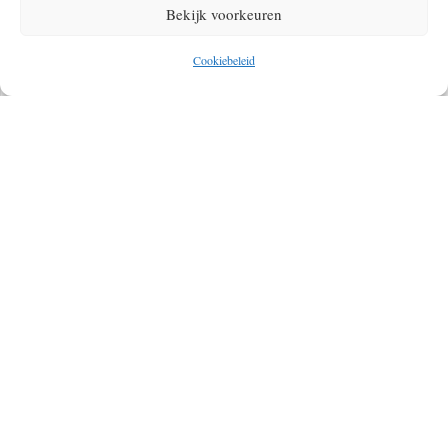
Bekijk voorkeuren
adem in het begin dan alleen aan je voorkeurskant. In het begin draait
het er vooral om dat je comfortabel en in alle rust in het water ligt. Een
Cookiebeleid
vast en rustig ademhalingsritme helpt je om in een stabiele, normale
slagfrequentie te zwemmen.
Credits: Sergio Souza – Unsplash