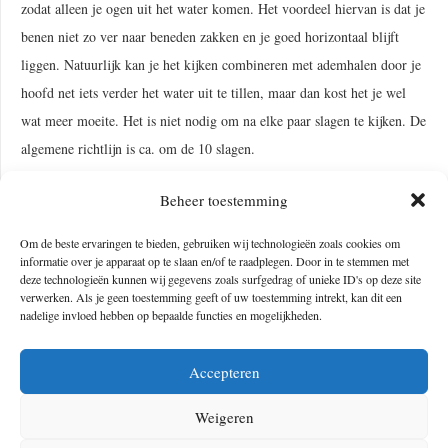
zodat alleen je ogen uit het water komen. Het voordeel hiervan is dat je
benen niet zo ver naar beneden zakken en je goed horizontaal blijft
liggen. Natuurlijk kan je het kijken combineren met ademhalen door je
hoofd net iets verder het water uit te tillen, maar dan kost het je wel
wat meer moeite. Het is niet nodig om na elke paar slagen te kijken. De
algemene richtlijn is ca. om de 10 slagen.
Pro tip:
probeer, afhankelijk van het weer, verschillende zwembrillen.
Beheer toestemming
Is het zonnig? Gebruik dan een gespiegelde bril. Is het bewolkt? Neem
Om de beste ervaringen te bieden, gebruiken wij technologieën zoals cookies om
dan een zwembril met heldere glazen mee.
informatie over je apparaat op te slaan en/of te raadplegen. Door in te stemmen met
deze technologieën kunnen wij gegevens zoals surfgedrag of unieke ID's op deze site
Ademhaling
verwerken. Als je geen toestemming geeft of uw toestemming intrekt, kan dit een
nadelige invloed hebben op bepaalde functies en mogelijkheden.
Je ademhaling is een belangrijk onderdeel van goed zwemmen. Daarom
geldt ook hier: oefen je ademhalingstechniek eerst in een zwembad
Accepteren
voordat je in buitenwater gaat zwemmen. De beste manier om adem te
halen is door dit te doen aan beide kanten. Zo kan je je tegenstanders in
Weigeren
de gaten houden tijdens een wedstrijd. Als je dit niet gewend bent,