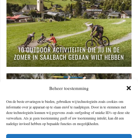
10 OUTDOOR ACTIVITEITEN DIE JIJ IN DE
ZOMER IN SAALBACH GEDAAN WILT HEBBEN
Beheer toestemming
Om de beste ervaringen te bieden, gebruiken wij technologieën zoals cookies om
informatie over je apparaat op te slaan en/of te raadplegen. Door in te stemmen met
deze technologieën kunnen wij gegevens zoals surfgedrag of unieke ID's op deze site
verwerken. Als je geen toestemming geeft of uw toestemming intrekt, kan dit een
nadelige invloed hebben op bepaalde functies en mogelijkheden.