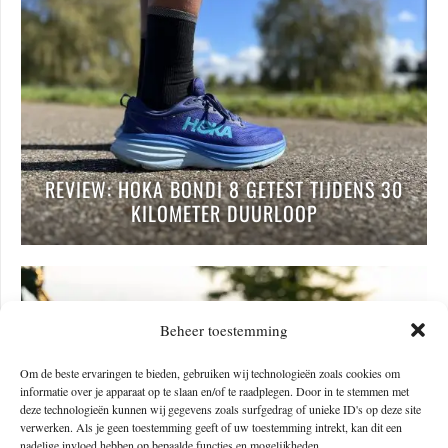
REVIEW: HOKA BONDI 8 GETEST TIJDENS 30
KILOMETER DUURLOOP
Beheer toestemming
Om de beste ervaringen te bieden, gebruiken wij technologieën zoals cookies om
informatie over je apparaat op te slaan en/of te raadplegen. Door in te stemmen met
deze technologieën kunnen wij gegevens zoals surfgedrag of unieke ID's op deze site
verwerken. Als je geen toestemming geeft of uw toestemming intrekt, kan dit een
nadelige invloed hebben op bepaalde functies en mogelijkheden.