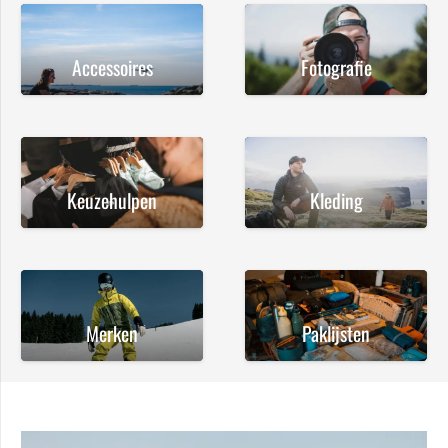
Accessoires
Fotografie
Keuzehulpen
Kleding
Merken
Paklijsten