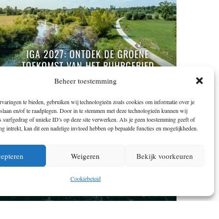
IGA 2027: ONTDEK DE GROENE
TOEKOMST VAN HET RUHRGEBIED
Beheer toestemming
varingen te bieden, gebruiken wij technologieën zoals cookies om informatie over je
 slaan en/of te raadplegen. Door in te stemmen met deze technologieën kunnen wij
 surfgedrag of unieke ID's op deze site verwerken. Als je geen toestemming geeft of
 intrekt, kan dit een nadelige invloed hebben op bepaalde functies en mogelijkheden.
epteren
Weigeren
Bekijk voorkeuren
Cookiebeleid
BOULDEREN IN FONTAINEBLEAU: EEN
MUST VOOR IEDERE KLIMMER