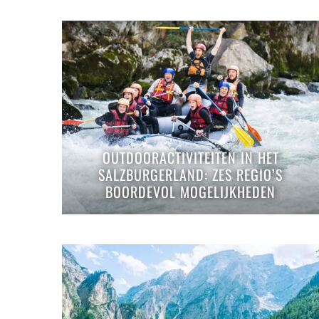
OUTDOORACTIVITEITEN IN HET
SALZBURGERLAND: ZES REGIO’S
BOORDEVOL MOGELIJKHEDEN