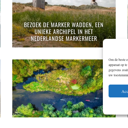
BEZOEK DE MARKER WADDEN, EEN
UNIEKE ARCHIPEL IN HET
NEDERLANDSE MARKERMEER
Om de beste er
apparaat op te
gegevens zoals
uw toestemming
Acc
NATUUR IN POLEN: VERRASSEND
VEELZIJDIG EN ONONTDEKT