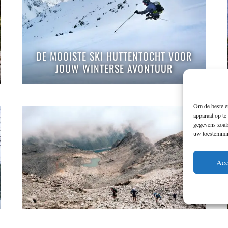
DE MOOISTE SKI HUTTENTOCHT VOOR
JOUW WINTERSE AVONTUUR
Om de beste er
apparaat op te
gegevens zoals
uw toestemming
Acc
ZO IS DE ECHAPPÉE BELLE SKYRACE
TRAILRUN IN DE FRANSE ISÈRE