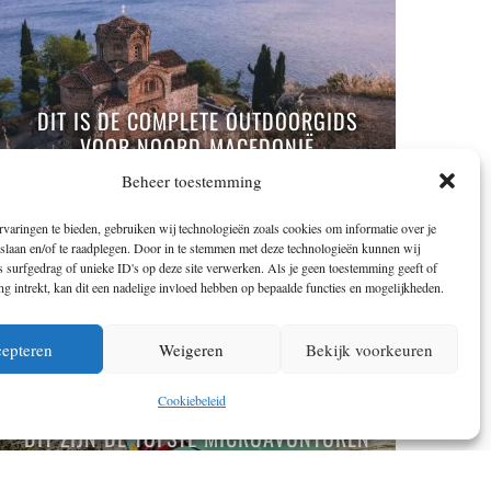
DIT IS DE COMPLETE OUTDOORGIDS
VOOR NOORD-MACEDONIË
Beheer toestemming
varingen te bieden, gebruiken wij technologieën zoals cookies om informatie over je
 slaan en/of te raadplegen. Door in te stemmen met deze technologieën kunnen wij
 surfgedrag of unieke ID's op deze site verwerken. Als je geen toestemming geeft of
 intrekt, kan dit een nadelige invloed hebben op bepaalde functies en mogelijkheden.
epteren
Weigeren
Bekijk voorkeuren
Cookiebeleid
DIT ZIJN DE TOFSTE MICROAVONTUREN
LANGS DE ALPE ADRIA TRAIL IN
SLOVENIË