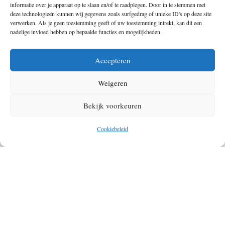
informatie over je apparaat op te slaan en/of te raadplegen. Door in te stemmen met
deze technologieën kunnen wij gegevens zoals surfgedrag of unieke ID's op deze site
verwerken. Als je geen toestemming geeft of uw toestemming intrekt, kan dit een
nadelige invloed hebben op bepaalde functies en mogelijkheden.
Mechteld
Medeoprichter van The Outdoors, The Hike en The Bike. Gaat
Accepteren
graag voor de top. Zowel van bergen als in het dagelijks leven.
Wordt gelukkig van de zon, avontuur in de natuur, urban hikes in
Weigeren
mooie steden, paradijselijke vakanties, een Vieux-cola bij de open
Bekijk voorkeuren
haard, skiën over poederverse sneeuw en nog veel meer. Heeft
bovenaan haar travel wishlist staan: Alaska, Patagonië, Oman,
Cookiebeleid
Hawaii, meer van Amerika zien en reizen via de Transiberië
express.
Geef een reactie