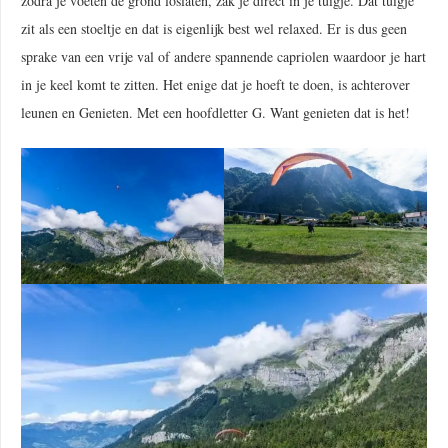
zodra je voeten de grond loslaten, zak je direct in je tuigje. Dat tuigje
zit als een stoeltje en dat is eigenlijk best wel relaxed. Er is dus geen
sprake van een vrije val of andere spannende capriolen waardoor je hart
in je keel komt te zitten. Het enige dat je hoeft te doen, is achterover
leunen en Genieten. Met een hoofdletter G. Want genieten dat is het!