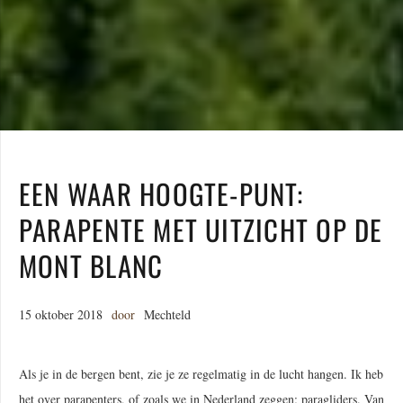
EEN WAAR HOOGTE-PUNT:
PARAPENTE MET UITZICHT OP DE
MONT BLANC
15 oktober 2018
door
Mechteld
Als je in de bergen bent, zie je ze regelmatig in de lucht hangen. Ik heb
het over parapenters, of zoals we in Nederland zeggen; paragliders. Van