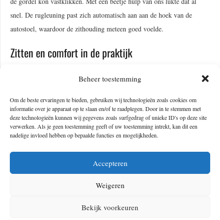
de gordel kon vastklikken. Met een beetje hulp van ons lukte dat al
snel. De rugleuning past zich automatisch aan aan de hoek van de
autostoel, waardoor de zithouding meteen goed voelde.
Zitten en comfort in de praktijk
Tijdens de rit naar Oostenrijk hebben we de stoel echt goed kunnen
Beheer toestemming
testen. Ruim tien uur onderweg met een kind is altijd een mooie
Om de beste ervaringen te bieden, gebruiken wij technologieën zoals cookies om
ervaring. Een autostoel maakt of breekt de reis echt. En we kunnen
informatie over je apparaat op te slaan en/of te raadplegen. Door in te stemmen met
ondertussen wel zeggen dat we enkele stoeltjes hebben versleten. Deze
deze technologieën kunnen wij gegevens zoals surfgedrag of unieke ID's op deze site
verwerken. Als je geen toestemming geeft of uw toestemming intrekt, kan dit een
keer geen “ik zit niet lekker” of wiebelende benen, maar gewoon rustig
nadelige invloed hebben op bepaalde functies en mogelijkheden.
zitten en zelfs een dutje doen. Het PUR-schuim verdeelt de druk
duidelijk beter dan bij eerdere stoelen die we gebruikt hebben.
Accepteren
Sommige concurrerende autostoeltjes voelen ook echt zo hard als beton
Weigeren
aan. Prima voor een heel kort ritje, maar op roadtrip is het echt niet
comfortabel.
Check
dat dus zeker even en voel het comfort van de
Bekijk voorkeuren
Thule Palm.