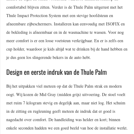
comfortabel blijven zitten. Verder is de Thule Palm uitgerust met het
Thule Impact Protection System met een stevige hoofdsteun en
afneembare zijbeschermers. Installeren kan eenvoudig met ISOFIX en
de bekleding is afneembaar en in de wasmachine te wassen. Voor nog
meer comfort is er een losse voetsteun verkrijgbaar. En er is zelfs een
cup holder, waardoor je kids altijd wat te drinken bij de hand hebben en
je dus geen los slingerende bekers in de auto hebt.
Design en eerste indruk van de Thule Palm
Bij het uitpakken viel meteen op dat de Thule Palm strak en modern
oogt. Wij kozen de Mid Gray (midden grijs) uitvoering. De stoel voelt
met ruim 7 kilogram stevig en degelijk aan, maar niet log. Het schuim
in de zitting en rugleuning geeft meteen de indruk dat er goed is
nagedacht over comfort. De handleiding was helder en kort; binnen
enkele seconden hadden we een goed beeld van hoe de installatie werkt.