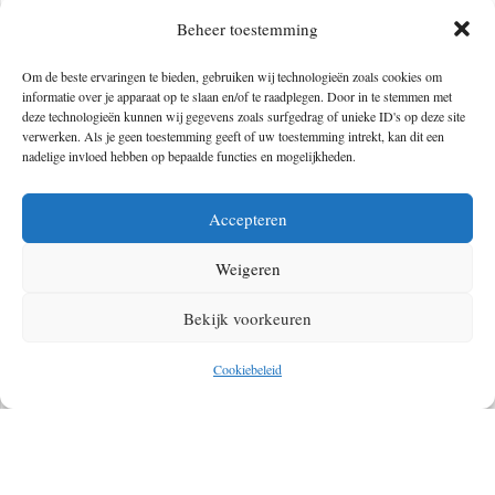
Beheer toestemming
Belangrijk om toe te voegen: al dat rekenwerk werd gedaan binnen de
carbon-neutral
datacenters van Google, die draaien op 100%
Om de beste ervaringen te bieden, gebruiken wij technologieën zoals cookies om
informatie over je apparaat op te slaan en/of te raadplegen. Door in te stemmen met
hernieuwbare energie.
deze technologieën kunnen wij gegevens zoals surfgedrag of unieke ID's op deze site
verwerken. Als je geen toestemming geeft of uw toestemming intrekt, kan dit een
Totstandkoming
nadelige invloed hebben op bepaalde functies en mogelijkheden.
Dit bijzondere project is tot stand gekomen in samenwerking met
Accepteren
NASA, het
Landsat-programma
van de U.S. Geological Survey en
Weigeren
het
Copernicus-programma
van de Europese Unie. Verder heeft Google
ook samengewerkt met
CREATE Lab
van Carnegie Mellon University
Bekijk voorkeuren
aan de technologie die de Timelapse-functie aandrijft. Tot slot
kondigde Google Earth aan de komende tien jaar elk jaar nieuwe
Cookiebeleid
beelden te blijven toevoegen aan de Timelapse.