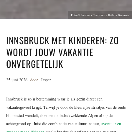
Foto © Innsbruck Tourismus / Kathrin Baumann
INNSBRUCK MET KINDEREN: ZO
WORDT JOUW VAKANTIE
ONVERGETELIJK
25 juni 2026
door
Jasper
Innsbruck is zo’n bestemming waar je als gezin direct een
vakantiegevoel krijgt. Terwijl je door de kleurrijke straatjes van de oude
binnenstad wandelt, doemen de indrukwekkende Alpen al op de
achtergrond op. Juist die combinatie van cultuur, natuur,
avontuur en
outdoor-mogelijkheden
maakt Innsbruck perfect voor een trip met