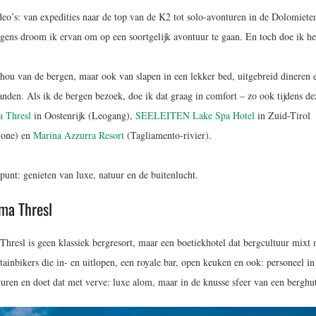
eo’s: van expedities naar de top van de K2 tot solo-avonturen in de Dolomiete
gens droom ik ervan om op een soortgelijk avontuur te gaan. En toch doe ik het
 hou van de bergen, maar ook van slapen in een lekker bed, uitgebreid dineren 
en. Als ik de bergen bezoek, doe ik dat graag in comfort – zo ook tijdens de
 Thresl
in Oostenrijk (Leogang),
SEELEITEN Lake Spa Hotel
in Zuid-Tirol
ione) en
Marina Azzurra Resort
(Tagliamento-rivier).
punt: genieten van luxe, natuur en de buitenlucht.
ama Thresl
hresl is geen klassiek bergresort, maar een boetiekhotel dat bergcultuur mixt 
tainbikers die in- en uitlopen, een royale bar, open keuken en ook: personeel in
uren en doet dat met verve: luxe alom, maar in de knusse sfeer van een berghu