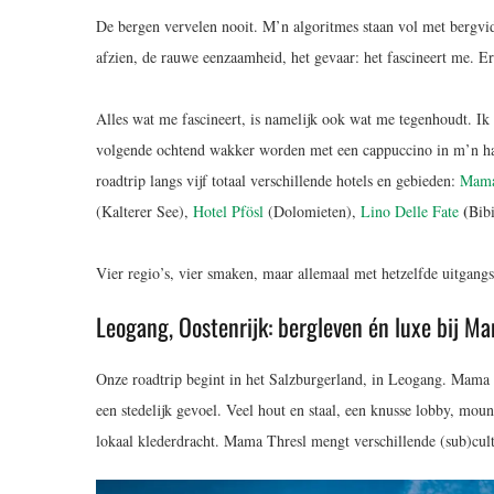
De bergen vervelen nooit. M’n algoritmes staan vol met bergvid
afzien, de rauwe eenzaamheid, het gevaar: het fascineert me. Er
Alles wat me fascineert, is namelijk ook wat me tegenhoudt. Ik
volgende ochtend wakker worden met een cappuccino in m’n hand
roadtrip langs vijf totaal verschillende hotels en gebieden:
Mama
(
(Kalterer See),
Hotel Pfösl
(Dolomieten),
Lino Delle Fate
Bib
Vier regio’s, vier smaken, maar allemaal met hetzelfde uitgangs
Leogang, Oostenrijk: bergleven én luxe bij M
Onze roadtrip begint in het Salzburgerland, in Leogang. Mama T
een stedelijk gevoel. Veel hout en staal, een knusse lobby, moun
lokaal klederdracht. Mama Thresl mengt verschillende (sub)cult