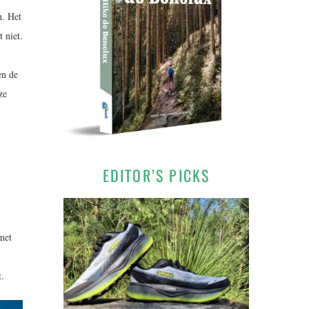
n. Het
 niet.
en de
ze
EDITOR’S PICKS
met
t.