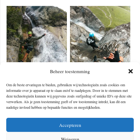
Beheer toestemming
Om de beste ervaringen te bieden, gebruiken wij technologieën zoals cookies om
informatie over je apparaat op te slaan en/of te raadplegen. Door in te stemmen met
Wanneer je gewend bent zelfstandig te klettersteigen, dan is het volgen
deze technologieën kunnen wij gegevens zoals surfgedrag of unieke ID's op deze site
van een gids tijdens deze commerciële beklimming wel even wennen.
verwerken. Als je geen toestemming geeft of uw toestemming intrekt, kan dit een
nadelige invloed hebben op bepaalde functies en mogelijkheden.
Maar dit vergeet je direct wanneer je over een staaldraad loopt die over
de waterval is gespannen en je toch wel blij bent met een beetje
Accepteren
begeleiding. De unieke locatie, meerdere suspensie bruggen en
prachtige uitzichten maken het een
once-in-a-lifetime experience.
Het is
Weigeren