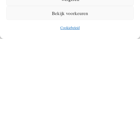
niet voor niets dat we deze plek hebben toegevoegd aan ons lijstje met
Bekijk voorkeuren
mooiste watervallen ter wereld
. Beelden zeggen meer dan woorden, dus
we zijn dit avontuur aangegaan met onze GoPro’s. En… kreeg jij
Cookiebeleid
klamme handjes bij het bekijken van onderstaande video?
Klik om marketing cookies te accepteren en deze
inhoud in te schakelen