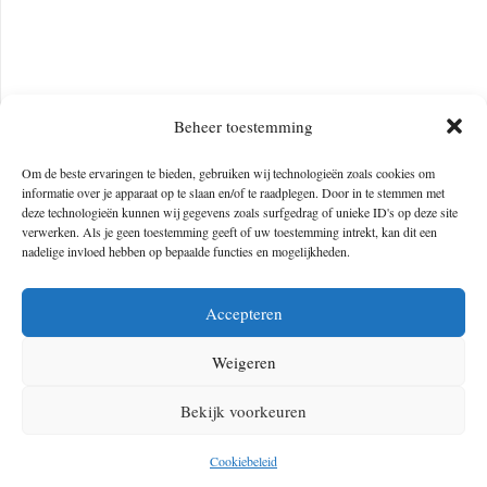
Beheer toestemming
Om de beste ervaringen te bieden, gebruiken wij technologieën zoals cookies om
informatie over je apparaat op te slaan en/of te raadplegen. Door in te stemmen met
deze technologieën kunnen wij gegevens zoals surfgedrag of unieke ID's op deze site
verwerken. Als je geen toestemming geeft of uw toestemming intrekt, kan dit een
nadelige invloed hebben op bepaalde functies en mogelijkheden.
Photo by
Lukasz Szmigiel
on
Unsplash
Accepteren
Hopelijk zit er iets bij wat je klachten vermindert en misschien zelfs
Weigeren
wel verhelpt. Mocht je nog een ander top tip hebben, laat het ons
vooral weten via bijvoorbeeld het
forum
.
Bekijk voorkeuren
Cookiebeleid