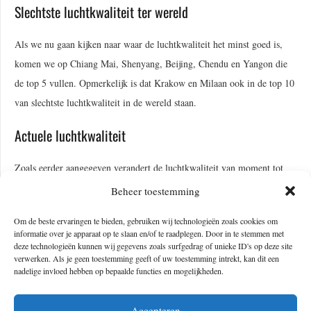
Slechtste luchtkwaliteit ter wereld
Als we nu gaan kijken naar waar de luchtkwaliteit het minst goed is,
komen we op Chiang Mai, Shenyang, Beijing, Chendu en Yangon die
de top 5 vullen. Opmerkelijk is dat Krakow en Milaan ook in de top 10
van slechtste luchtkwaliteit in de wereld staan.
Actuele luchtkwaliteit
Zoals eerder aangegeven verandert de luchtkwaliteit van moment tot
moment. Het ligt uiteraard aan dag en nacht en nu ook aan de corona
Beheer toestemming
maatregelen. Wil je zien hoe de huidige stand van zaken is? Check dan
Om de beste ervaringen te bieden, gebruiken wij technologieën zoals cookies om
zeker
IQair
en
Waqi.info
. Liever iets dichterbij huis? Dan hebben we de
informatie over je apparaat op te slaan en/of te raadplegen. Door in te stemmen met
website van het
RIVM
en
Atlas Leefomgeving
.
deze technologieën kunnen wij gegevens zoals surfgedrag of unieke ID's op deze site
verwerken. Als je geen toestemming geeft of uw toestemming intrekt, kan dit een
nadelige invloed hebben op bepaalde functies en mogelijkheden.
Accepteren