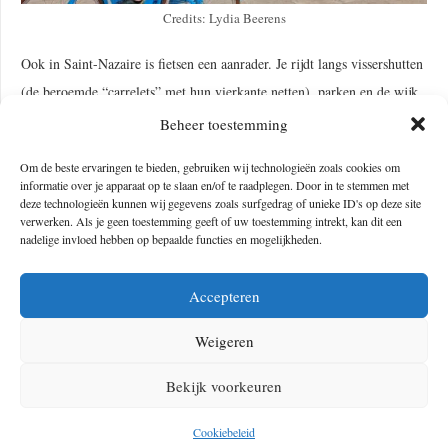
Credits: Lydia Beerens
Ook in Saint-Nazaire is fietsen een aanrader. Je rijdt langs vissershutten
(de beroemde “carrelets” met hun vierkante netten), parken en de wijk
la Havana. Sommige vissershutten kun je zelfs huren, bijvoorbeeld als
Beheer toestemming
borrelplek of voor een ontspannen middag vissen. Ik zie charme in
Om de beste ervaringen te bieden, gebruiken wij technologieën zoals cookies om
beide opties. Je komt de hutten overal tegen, want de Atlantische
informatie over je apparaat op te slaan en/of te raadplegen. Door in te stemmen met
Loirestreek telt maar liefs 200 vissershutten.
deze technologieën kunnen wij gegevens zoals surfgedrag of unieke ID's op deze site
verwerken. Als je geen toestemming geeft of uw toestemming intrekt, kan dit een
nadelige invloed hebben op bepaalde functies en mogelijkheden.
Accepteren
Weigeren
Bekijk voorkeuren
Cookiebeleid