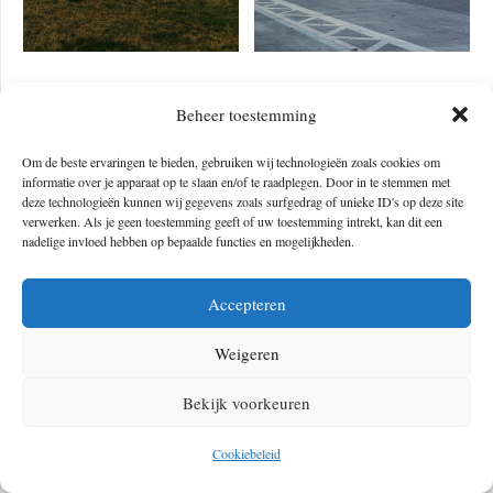
Foto credits: links Nikita Pishchugin via Unsplash , rechts: Pavel
Beheer toestemming
Nekoranec via Unsplash
Om de beste ervaringen te bieden, gebruiken wij technologieën zoals cookies om
#7 Milieu-educatie bij de Ökowerk
informatie over je apparaat op te slaan en/of te raadplegen. Door in te stemmen met
deze technologieën kunnen wij gegevens zoals surfgedrag of unieke ID's op deze site
verwerken. Als je geen toestemming geeft of uw toestemming intrekt, kan dit een
Ökowerk
is het oudste op de erfgoedlijst geplaatste waterleidingbedrijf
nadelige invloed hebben op bepaalde functies en mogelijkheden.
van Berlijn. Meer dan 30 jaar geleden is Ökowerk begonnen om de
biodiversiteit van het Grunewald met zijn talrijke biotopen te behouden.
Accepteren
Je kunt de muren van het oude waterleidingbedrijf verkennen en leren
Weigeren
over het waterleven, kennismaken met historische groenten en fruit in
ongerepte thematuinen en zelfs een survivaltraining in de openlucht
Bekijk voorkeuren
volgen. Vooral voor kinderen is de Ökowerk een unieke plek om
nieuwe dingen te leren en te ervaren, een ruimte om van alles uit te
Cookiebeleid
proberen, te bouwen en te groeien. Ökowerk is een fascinerende plek