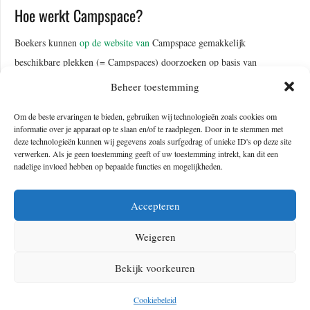
Hoe werkt Campspace?
Boekers kunnen
op de website van
Campspace gemakkelijk
beschikbare plekken (= Campspaces) doorzoeken op basis van
hun reisbestemming en voorkeuren. Voor elke locatie worden de
Beheer toestemming
verschillende soorten van overnachtingen gepresenteerd.
Om de beste ervaringen te bieden, gebruiken wij technologieën zoals cookies om
Daarnaast vind je daar foto’s en reviews, net als informatie over
informatie over je apparaat op te slaan en/of te raadplegen. Door in te stemmen met
de voorzieningen en een beschrijving van de host.
deze technologieën kunnen wij gegevens zoals surfgedrag of unieke ID's op deze site
verwerken. Als je geen toestemming geeft of uw toestemming intrekt, kan dit een
nadelige invloed hebben op bepaalde functies en mogelijkheden.
Accepteren
Weigeren
Bekijk voorkeuren
Cookiebeleid