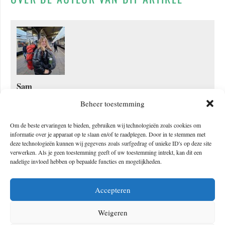
Sam
Het was de droom van de Vlaamse Sam om Europa met de trein te
Beheer toestemming
doorreizen. Tijdens de stage voor haar opleiding International
Om de beste ervaringen te bieden, gebruiken wij technologieën zoals cookies om
Journalism die ze loopt bij The Hike krijgt ze nu die kans. Met de
informatie over je apparaat op te slaan en/of te raadplegen. Door in te stemmen met
deze technologieën kunnen wij gegevens zoals surfgedrag of unieke ID's op deze site
backpack bij de hand trekt ze treinreizend door ieder land. 6
verwerken. Als je geen toestemming geeft of uw toestemming intrekt, kan dit een
weken, 12 landen en eindeloze verhalen over Interrail, reizen met
nadelige invloed hebben op bepaalde functies en mogelijkheden.
de trein en Europese steden.
Accepteren
Weigeren