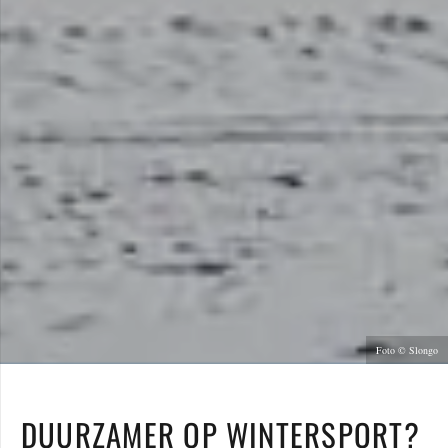
Foto © Slongo
DUURZAMER OP WINTERSPORT?