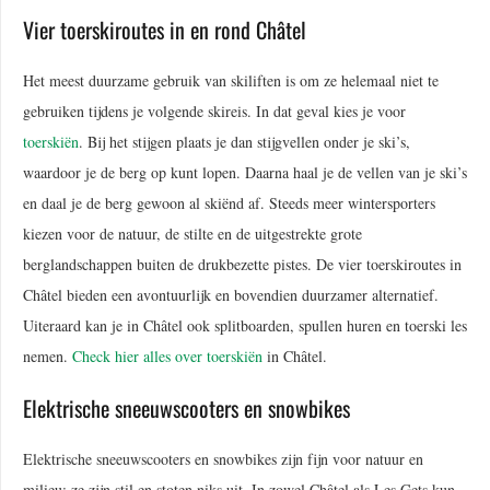
Vier toerskiroutes in en rond Châtel
Het meest duurzame gebruik van skiliften is om ze helemaal niet te
gebruiken tijdens je volgende skireis. In dat geval kies je voor
toerskiën
. Bij het stijgen plaats je dan stijgvellen onder je ski’s,
waardoor je de berg op kunt lopen. Daarna haal je de vellen van je ski’s
en daal je de berg gewoon al skiënd af. Steeds meer wintersporters
kiezen voor de natuur, de stilte en de uitgestrekte grote
berglandschappen buiten de drukbezette pistes. De vier toerskiroutes in
Châtel bieden een avontuurlijk en bovendien duurzamer alternatief.
Uiteraard kan je in Châtel ook splitboarden, spullen huren en toerski les
nemen.
Check hier alles over toerskiën
in Châtel.
Elektrische sneeuwscooters en snowbikes
Elektrische sneeuwscooters en snowbikes zijn fijn voor natuur en
milieu: ze zijn stil en stoten niks uit. In zowel Châtel als Les Gets kun