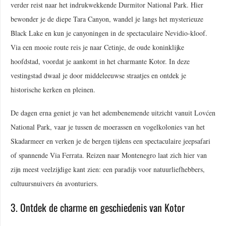
verder reist naar het indrukwekkende Durmitor National Park. Hier
bewonder je de diepe Tara Canyon, wandel je langs het mysterieuze
Black Lake en kun je canyoningen in de spectaculaire Nevidio-kloof.
Via een mooie route reis je naar Cetinje, de oude koninklijke
hoofdstad, voordat je aankomt in het charmante Kotor. In deze
vestingstad dwaal je door middeleeuwse straatjes en ontdek je
historische kerken en pleinen.
De dagen erna geniet je van het adembenemende uitzicht vanuit Lovćen
National Park, vaar je tussen de moerassen en vogelkolonies van het
Skadarmeer en verken je de bergen tijdens een spectaculaire jeepsafari
of spannende Via Ferrata. Reizen naar Montenegro laat zich hier van
zijn meest veelzijdige kant zien: een paradijs voor natuurliefhebbers,
cultuursnuivers én avonturiers.
3. Ontdek de charme en geschiedenis van Kotor