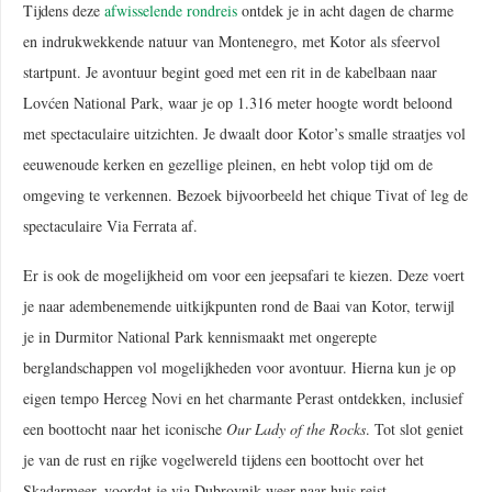
Tijdens deze
afwisselende rondreis
ontdek je in acht dagen de charme
en indrukwekkende natuur van Montenegro, met Kotor als sfeervol
startpunt. Je avontuur begint goed met een rit in de kabelbaan naar
Lovćen National Park, waar je op 1.316 meter hoogte wordt beloond
met spectaculaire uitzichten. Je dwaalt door Kotor’s smalle straatjes vol
eeuwenoude kerken en gezellige pleinen, en hebt volop tijd om de
omgeving te verkennen. Bezoek bijvoorbeeld het chique Tivat of leg de
spectaculaire Via Ferrata af.
Er is ook de mogelijkheid om voor een jeepsafari te kiezen. Deze voert
je naar adembenemende uitkijkpunten rond de Baai van Kotor, terwijl
je in Durmitor National Park kennismaakt met ongerepte
berglandschappen vol mogelijkheden voor avontuur. Hierna kun je op
eigen tempo Herceg Novi en het charmante Perast ontdekken, inclusief
een boottocht naar het iconische
Our Lady of the Rocks
. Tot slot geniet
je van de rust en rijke vogelwereld tijdens een boottocht over het
Skadarmeer, voordat je via Dubrovnik weer naar huis reist.