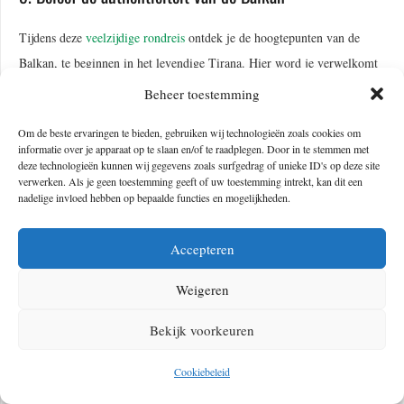
Tijdens deze
veelzijdige rondreis
ontdek je de hoogtepunten van de
Balkan, te beginnen in het levendige Tirana. Hier word je verwelkomt
door kleurrijke gebouwen en bruisende markten. Vervolgens reis je
Beheer toestemming
naar het sfeervolle Berat en verder naar het historische Elbasan, waarna
Om de beste ervaringen te bieden, gebruiken wij technologieën zoals cookies om
je het prachtige Ohrid bereikt. Hier vind je charmante straatjes en een
informatie over je apparaat op te slaan en/of te raadplegen. Door in te stemmen met
helderblauw meer die beide zorgen voor een onvergetelijke ervaring.
deze technologieën kunnen wij gegevens zoals surfgedrag of unieke ID's op deze site
verwerken. Als je geen toestemming geeft of uw toestemming intrekt, kan dit een
nadelige invloed hebben op bepaalde functies en mogelijkheden.
Vervolgens verken je de indrukwekkende Matka Canyon, voordat je
naar Kosovo reist om de culturele stad Prizren en de prachtige natuur
Accepteren
rond Peja te ontdekken. Montenegro betovert met het sprookjesachtige
Biogradska Gora National Park, sfeervol Kolašin en de prachtige
Weigeren
kuststad Budva. Optioneel kun je een treinrit langs spectaculaire kloven
Bekijk voorkeuren
maken of een boottocht over het vogelrijke Skadarmeer. De reis eindigt
met een bezoek aan de adembenemende Baai van Kotor, vol
Cookiebeleid
middeleeuwse stadjes en panoramische uitzichten.