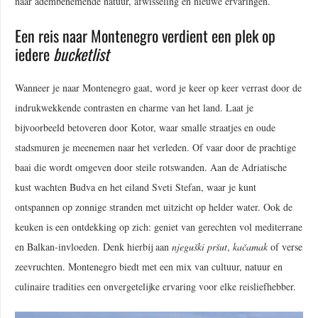
naar adembenemende natuur, afwisseling en nieuwe ervaringen.
Een reis naar Montenegro verdient een plek op
iedere
bucketlist
Wanneer je naar Montenegro gaat, word je keer op keer verrast door de
indrukwekkende contrasten en charme van het land. Laat je
bijvoorbeeld betoveren door Kotor, waar smalle straatjes en oude
stadsmuren je meenemen naar het verleden. Of vaar door de prachtige
baai die wordt omgeven door steile rotswanden. Aan de Adriatische
kust wachten Budva en het eiland Sveti Stefan, waar je kunt
ontspannen op zonnige stranden met uitzicht op helder water. Ook de
keuken is een ontdekking op zich: geniet van gerechten vol mediterrane
en Balkan-invloeden. Denk hierbij aan
njeguški pršut
,
kačamak
of verse
zeevruchten. Montenegro biedt met een mix van cultuur, natuur en
culinaire tradities een onvergetelijke ervaring voor elke reisliefhebber.