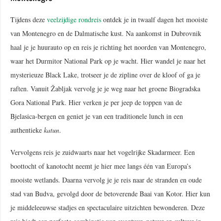
Tijdens deze
veelzijdige rondreis
ontdek je in twaalf dagen het mooiste
van Montenegro en de Dalmatische kust. Na aankomst in Dubrovnik
haal je je huurauto op en reis je richting het noorden van Montenegro,
waar het Durmitor National Park op je wacht. Hier wandel je naar het
mysterieuze Black Lake, trotseer je de zipline over de kloof of ga je
raften. Vanuit Žabljak vervolg je je weg naar het groene Biogradska
Gora National Park. Hier verken je per jeep de toppen van de
Bjelasica-bergen en geniet je van een traditionele lunch in een
authentieke
katun
.
Vervolgens reis je zuidwaarts naar het vogelrijke Skadarmeer. Een
boottocht of kanotocht neemt je hier mee langs één van Europa’s
mooiste wetlands. Daarna vervolg je je reis naar de stranden en oude
stad van Budva, gevolgd door de betoverende Baai van Kotor. Hier kun
je middeleeuwse stadjes en spectaculaire uitzichten bewonderen. Deze